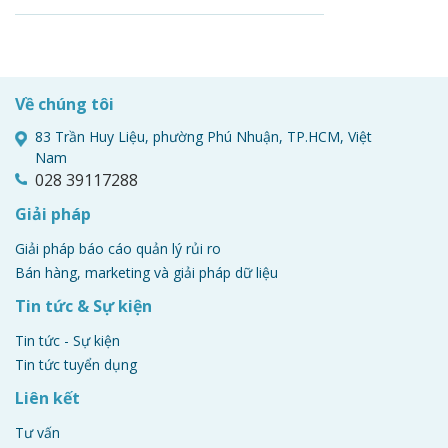
Quản lý dịch vụ kinh
doanh
Về chúng tôi
83 Trần Huy Liệu, phường Phú Nhuận, TP.HCM, Việt
Nam
Cách tiếp thị doanh nghiệp dựa trên dịch
028 39117288
vụ của bạn (6 chiến lược hàng đầu)
Giải pháp
Giải pháp báo cáo quản lý rủi ro
Bán hàng, marketing và giải pháp dữ liệu
10 doanh nghiệp tư vấn hàng đầu bạn
có thể bắt đầu vào ngày mai - Tư vấn
Tin tức & Sự kiện
kinh doanh để kiếm tiền
Tin tức - Sự kiện
Tin tức tuyển dụng
Liên kết
Tư vấn