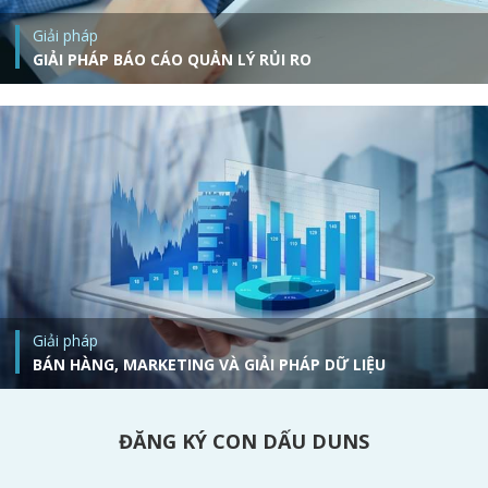
Giải pháp
GIẢI PHÁP BÁO CÁO QUẢN LÝ RỦI RO
Báo cáo thông tin doanh nghiệp
Giải pháp quản lý cung ứng
Báo cáo toàn diện
Giải pháp
BÁN HÀNG, MARKETING VÀ GIẢI PHÁP DỮ LIỆU
Dữ liệu Hoovers
Dự án dữ liệu cho giải pháp mua hàng
ĐĂNG KÝ CON DẤU DUNS