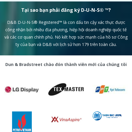
Tại sao bạn phải đăng ký D-U-N-S® ™?
D&B D-U-N-S® Registered™ là con dấu tin cậy xác thực được
công nhận bởi nhiều địa phương, hiệp hội doanh nghiệp quốc tế
và các cơ quan chính phủ. Nó kết hợp sức mạnh của hồ sơ Công
ty của bạn và
D&B với lịch sử hơn 179 trên toàn cầu.
Dun & Bradstreet chào đón thành viên mới của chúng tôi