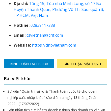
Địa chỉ:
Tầng 15, Tòa nhà Minh Long, số 17 Bà
Huyện Thanh Quan, Phường Võ Thị Sáu, quận 3,
TP.HCM, Việt Nam
.
Hotline:
02839117288
Email:
csvietnam@crif.com
Website:
https://dnbvietnam.com
BÌNH LUẬN FACEBOOK
BÌNH LUẬN MẶC ĐỊNH
Bài viết khác
Sự kiện "Quản trị rủi ro & Thanh toán quốc tế cho doanh
nghiệp xuất nhập khẩu" sắp diễn ra ngày 13 tháng 7 năm
2022 - (07/07/2022)
Góp phần tích cực hỗ trợ doanh nghiệp dân doanh có vắc-xin