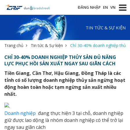
ĐĂNG NHẬP
EN
VN
TIN TỨC & SỰ KIỆN
Trang chủ
Tin tức & Sự kiện
Chỉ 30-40% doanh nghiệp thủy s
CHỈ 30-40% DOANH NGHIỆP THỦY SẢN ĐỦ NĂNG
LỰC PHỤC HỒI SẢN XUẤT NGAY SAU GIÃN CÁCH
Tiền Giang, Cần Thơ, Hậu Giang, Đồng Tháp là các
tỉnh có số lượng doanh nghiệp thủy sản ngừng hoạt
động hoàn toàn hoặc tạm ngừng sản xuất nhiều
nhất.
Doanh nghiệp
đang thực hiện 3 tại chỗ, doanh nghiệp
giữ được lao dộng là nhóm doanh nghiệp có thể trở lại
ngay sau giãn cách