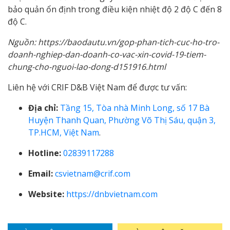
bảo quản ổn định trong điều kiện nhiệt độ 2 độ C đến 8
độ C.
Nguồn: https://baodautu.vn/gop-phan-tich-cuc-ho-tro-
doanh-nghiep-dan-doanh-co-vac-xin-covid-19-tiem-
chung-cho-nguoi-lao-dong-d151916.html
Liên hệ với CRIF D&B Việt Nam để được tư vấn:
Địa chỉ:
Tầng 15, Tòa nhà Minh Long, số 17 Bà
Huyện Thanh Quan, Phường Võ Thị Sáu, quận 3,
TP.HCM, Việt Nam
.
Hotline:
02839117288
Email:
csvietnam@crif.com
Website:
https://dnbvietnam.com