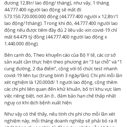
đương 12,8tr/ lao động/ tháng), như vậy, 1 tháng
44.777.400 người lao động sẽ mất đi:
573.150.720.000.000 đồng (44.777.400 người x 12,8tr/1
lao động/1tháng). Trong khi đó, 44.777.400 người lao
động nếu được tiêm đầy đủ 2 liều vắc-xin covid-19 chỉ
mất 64.479 tỷ đồng (44.777.400 người lao động x
1.440.000 đồng).
Bên cạnh đó, Theo khuyến cáo của Bộ Y tế, các cơ sở
sản xuất cần thực hiện theo phương án “3 tại chỗ” và “1
cung đường, 2 địa điểm”, cộng với tổ chức test nhanh
covid-19 liên tục (trung bình 3 ngày/lần). Chi phí mỗi lần
xét nghiệm là 120.000đ/ 1 người lao động, cộng thêm
các chi phí liên quan đến khử khuẩn, bố trí khu vực làm
việc riêng biệt, nơi ăn ở... đảm bảo hạn chế thấp nhất
nguy cơ khi dịch bệnh xuất hiện.
Như vậy có thể thấy, nếu tính chi phí cho mỗi lần xét
nghiệm này, mỗi tháng doanh nghiệp sẽ phải bỏ ra ít