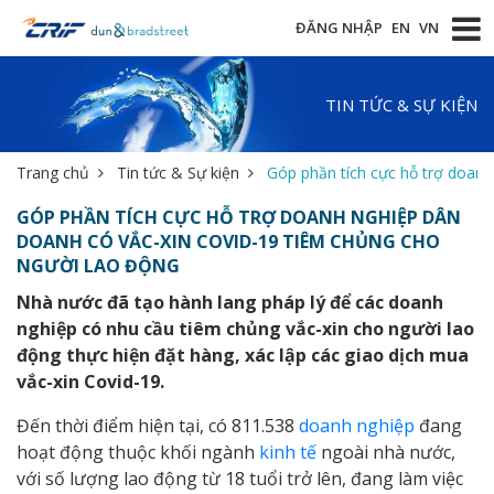
ĐĂNG NHẬP
EN
VN
TIN TỨC & SỰ KIỆN
Trang chủ
Tin tức & Sự kiện
Góp phần tích cực hỗ trợ doanh
GÓP PHẦN TÍCH CỰC HỖ TRỢ DOANH NGHIỆP DÂN
DOANH CÓ VẮC-XIN COVID-19 TIÊM CHỦNG CHO
NGƯỜI LAO ĐỘNG
Nhà nước đã tạo hành lang pháp lý để các doanh
nghiệp có nhu cầu tiêm chủng vắc-xin cho người lao
động thực hiện đặt hàng, xác lập các giao dịch mua
vắc-xin Covid-19.
Đến thời điểm hiện tại, có 811.538
doanh nghiệp
đang
hoạt động thuộc khối ngành
kinh tế
ngoài nhà nước,
với số lượng lao động từ 18 tuổi trở lên, đang làm việc