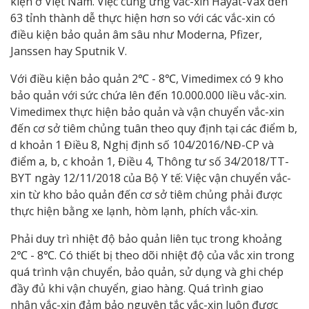
kiện ở Việt Nam. Việc cung ứng vắc-xin Hayat-Vax đến
63 tỉnh thành dễ thực hiện hơn so với các vắc-xin có
điều kiện bảo quản âm sâu như Moderna, Pfizer,
Janssen hay Sputnik V.
Với điều kiện bảo quản 2℃ - 8℃, Vimedimex có 9 kho
bảo quản với sức chứa lên đến 10.000.000 liều vắc-xin.
Vimedimex thực hiện bảo quản và vận chuyển vắc-xin
đến cơ sở tiêm chủng tuân theo quy định tại các điểm b,
d khoản 1 Điều 8, Nghị định số 104/2016/NĐ-CP và
điểm a, b, c khoản 1, Điều 4, Thông tư số 34/2018/TT-
BYT ngày 12/11/2018 của Bộ Y tế: Việc vận chuyển vắc-
xin từ kho bảo quản đến cơ sở tiêm chủng phải được
thực hiện bằng xe lạnh, hòm lạnh, phích vắc-xin.
Phải duy trì nhiệt độ bảo quản liên tục trong khoảng
2℃ - 8℃. Có thiết bị theo dõi nhiệt độ của vắc xin trong
quá trình vận chuyển, bảo quản, sử dụng và ghi chép
đầy đủ khi vận chuyển, giao hàng. Quá trình giao
nhận vắc-xin đảm bảo nguyên tắc vắc-xin luôn được