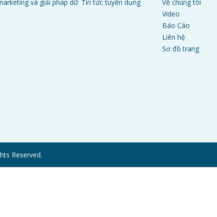
arketing và giải pháp dữ
Tin tức tuyển dụng
Về chúng tôi
Video
Báo Cáo
Liên hệ
Sơ đồ trang
hts Reserved.