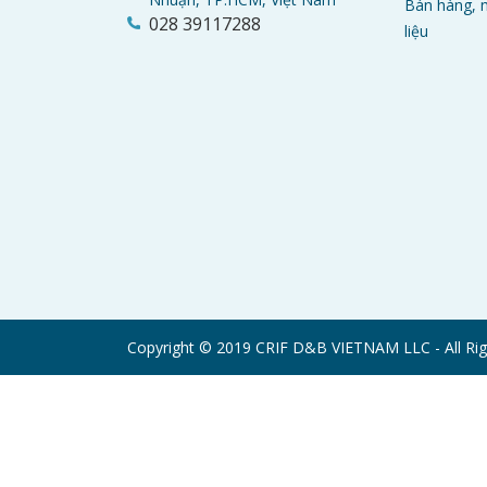
Bán hàng, m
028 39117288
liệu
Copyright © 2019 CRIF D&B VIETNAM LLC - All Rig