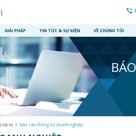
GIẢI PHÁP
TIN TỨC & SỰ KIỆN
VỀ CHÚNG TÔI
BÁO
 rủi ro
Báo cáo thông tin doanh nghiệp