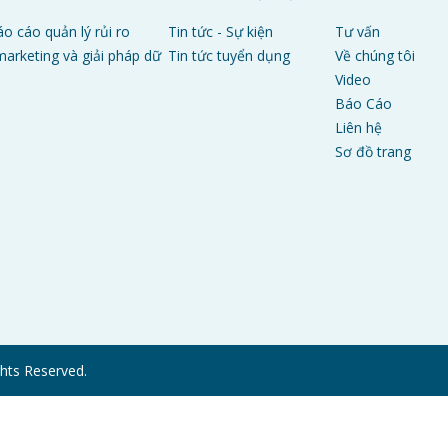
áo cáo quản lý rủi ro
Tin tức - Sự kiện
Tư vấn
arketing và giải pháp dữ
Tin tức tuyển dụng
Về chúng tôi
Video
Báo Cáo
Liên hệ
Sơ đồ trang
hts Reserved.