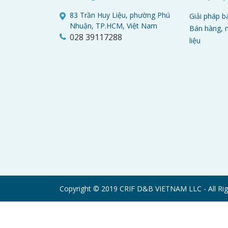
83 Trần Huy Liệu, phường Phú
Giải pháp b
Nhuận, TP.HCM, Việt Nam
Bán hàng, m
028 39117288
liệu
Copyright © 2019 CRIF D&B VIETNAM LLC - All Rig