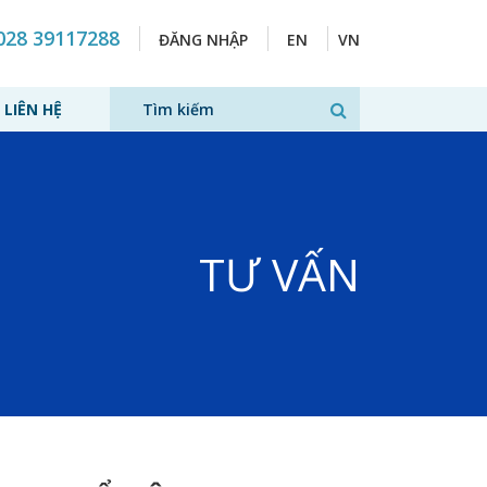
028 39117288
ĐĂNG NHẬP
EN
VN
LIÊN HỆ
TƯ VẤN