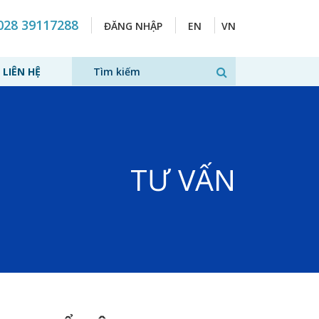
028 39117288
ĐĂNG NHẬP
EN
VN
LIÊN HỆ
TƯ VẤN