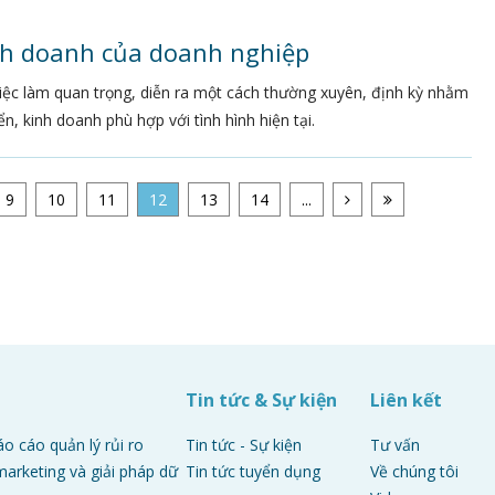
inh doanh của doanh nghiệp
iệc làm quan trọng, diễn ra một cách thường xuyên, định kỳ nhằm
, kinh doanh phù hợp với tình hình hiện tại.
9
10
11
12
13
14
...
p
Tin tức & Sự kiện
Liên kết
áo cáo quản lý rủi ro
Tin tức - Sự kiện
Tư vấn
arketing và giải pháp dữ
Tin tức tuyển dụng
Về chúng tôi