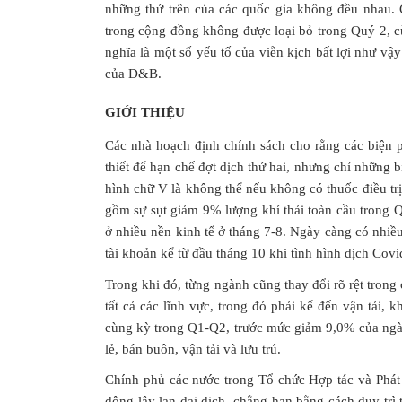
những thứ trên của các quốc gia không đều nhau. Ch
trong cộng đồng không được loại bỏ trong Quý 2, c
nghĩa là một số yếu tố của viễn kịch bất lợi như vậ
của D&B.
GIỚI THIỆU
Các nhà hoạch định chính sách cho rằng các biện p
thiết để hạn chế đợt dịch thứ hai, nhưng chỉ những 
hình chữ V là không thể nếu không có thuốc điều tr
gồm sự sụt giảm 9% lượng khí thải toàn cầu trong
ở nhiều nền kinh tế ở tháng 7-8. Ngày càng có nhiều
tài khoản kể từ đầu tháng 10 khi tình hình dịch Covi
Trong khi đó, từng ngành cũng thay đổi rõ rệt tron
tất cả các lĩnh vực, trong đó phải kể đến vận tải, 
cùng kỳ trong Q1-Q2, trước mức giảm 9,0% của ng
lẻ, bán buôn, vận tải và lưu trú.
Chính phủ các nước trong Tổ chức Hợp tác và Phát 
động lây lan đại dịch, chẳng hạn bằng cách duy trì