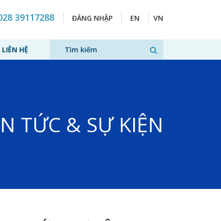
028 39117288
ĐĂNG NHẬP
EN
VN
LIÊN HỆ
IN TỨC & SỰ KIỆN