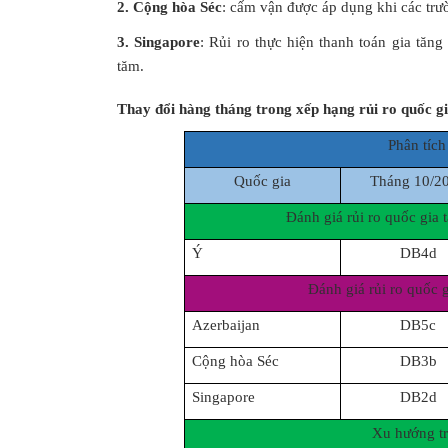
2. Cộng hòa Séc
: cấm vận được áp dụng khi các trư
3. Singapore
: Rủi ro thực hiện thanh toán gia tăng
tăm.
Thay đổi hàng tháng trong xếp hạng rủi ro quốc g
Phân tích
Quốc gia
Tháng 10/2
Đánh giá rủi ro quốc gia 
Ý
DB4d
Đánh giá rủi ro quốc g
Azerbaijan
DB5c
Cộng hòa Séc
DB3b
Singapore
DB2d
Xu hướng tr