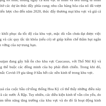
ạng tốt nhất, nhưng ngay cả khu vực tư nhân và tiêu dùng tư nhân
nhờ các dự án thúc đẩy phía cung; nhu cầu hàng hóa của nó đã vượt
hiến lược cho đến năm 2020, thúc đẩy thương mại khu vực và giá cả
c khôi phục đa tốc độ của khu vực, mặc dù vẫn chưa đạt được việc
g và các quy tắc tài khóa (nếu có) sẽ giúp kiềm chế thâm hụt ngân
n vững của nợ trung hạn.
baijan đang gây bất ổn cho khu vực Caucasus, với Thổ Nhĩ Kỳ và
 thể buộc các đồng minh của họ phải đình chiến. Trong khi đó,
 mắc Covid-19 gia tăng ở hầu hết các nền kinh tế trong khu vực.
 quả của cuộc bầu cử tổng thống Hoa Kỳ có thể thấy những điều này
và các nước Ả Rập. Tuy nhiên, các điều kiện kinh tế vẫn còn yếu, do
m tiềm năng tăng trưởng của khu vực và do đó là hoạt động kinh