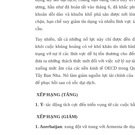
ương, hầu như đã hoàn tất vào tháng 6, đã khắc ph
khoản dồi dào và khuôn khổ phá sản được nới lỏn
chặn, hạn chế suy giảm tín dụng và nhiều lĩnh vực 
cầu.
Tuy nhiên, tất cả những nổ lực này chỉ được đền 
khỏi cuộc khủng hoảng có vẻ khó khăn do tình hình 
trạng vỡ nợ ở các lĩnh vực dễ bị tổn thương cho đ
đưa ra những thách thức mới đối với việc xử lý nợ tà
xuống mức âm của các nền kinh tế OECD trong Quý
Tây Ban Nha. Nó làm giảm nguồn lực tài chính của 
để phục hồi sau cú sốc đại dịch.
XẾP HẠNG (TĂNG)
1. Ý
: tác động tích cực đến triển vọng từ các cuộc b
XẾP HẠNG (GIẢM)
1. Azerbaijan
: xung đột vũ trang với Armenia đe dọa