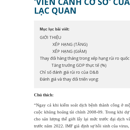
'VIỄN CẢNH CƠ SỞ' CỦ
LẠC QUAN
Mục lục bài viết:
GIỚI THIỆU
XẾP HẠNG (TĂNG)
XẾP HẠNG (GIẢM)
Thay đổi hàng tháng trong xếp hạng rủi ro quốc
Tăng trưởng GDP thực tế (%)
Chỉ số đánh giá rủi ro của D&B
Đánh giá và thay đổi triển vọng:
Chú thích:
“Ngay cả khi kiểm soát dịch bệnh thành công ở một
cuộc khủng hoảng tài chính 2008-09. Trong khi dự 
cho sản lượng thế giới lấy lại mức trước đại dịc
trước năm 2022. IMF giả định sự hồi sinh của virus,