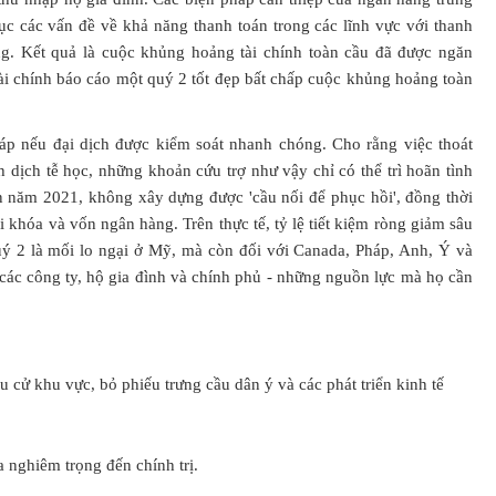
ục các vấn đề về khả năng thanh toán trong các lĩnh vực với thanh
g. Kết quả là cuộc khủng hoảng tài chính toàn cầu đã được ngăn
tài chính báo cáo một quý 2 tốt đẹp bất chấp cuộc khủng hoảng toàn
đáp nếu đại dịch được kiểm soát nhanh chóng. Cho rằng việc thoát
dịch tễ học, những khoản cứu trợ như vậy chỉ có thể trì hoãn tình
ến năm 2021, không xây dựng được 'cầu nối để phục hồi', đồng thời
i khóa và vốn ngân hàng. Trên thực tế, tỷ lệ tiết kiệm ròng giảm sâu
 2 là mối lo ngại ở Mỹ, mà còn đối với Canada, Pháp, Anh, Ý và
các công ty, hộ gia đình và chính phủ - những nguồn lực mà họ cần
ầu cử khu vực, bỏ phiếu trưng cầu dân ý và các phát triển kinh tế
 nghiêm trọng đến chính trị.