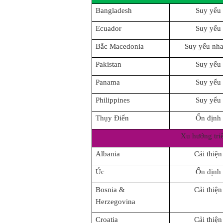
Bangladesh
Suy yếu
Ecuador
Suy yếu
Bắc Macedonia
Suy yếu nh
Pakistan
Suy yếu
Panama
Suy yếu
Philippines
Suy yếu
Thụy Điển
Ổn định
Xu hướng tri
Albania
Cải thiện
Úc
Ổn định
Bosnia &
Cải thiện
Herzegovina
Croatia
Cải thiện