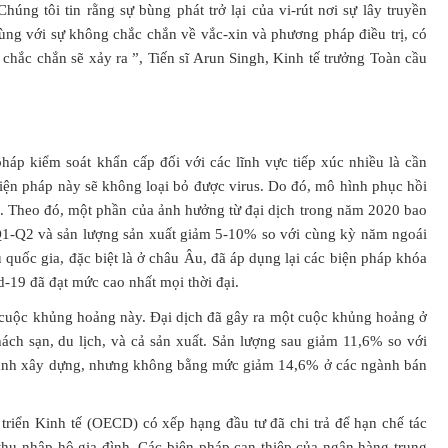
úng tôi tin rằng sự bùng phát trở lại của vi-rút nơi sự lây truyền
ùng với sự không chắc chắn về vắc-xin và phương pháp điều trị, có
y chắc chắn sẽ xảy ra ”, Tiến sĩ Arun Singh, Kinh tế trưởng Toàn cầu
háp kiểm soát khẩn cấp đối với các lĩnh vực tiếp xúc nhiều là cần
biện pháp này sẽ không loại bỏ được virus. Do đó, mô hình phục hồi
ị. Theo đó, một phần của ảnh hưởng từ đại dịch trong năm 2020 bao
 Q1-Q2 và sản lượng sản xuất giảm 5-10% so với cùng kỳ năm ngoái
 quốc gia, đặc biệt là ở châu Âu, đã áp dụng lại các biện pháp khóa
d-19 đã đạt mức cao nhất mọi thời đại.
g cuộc khủng hoảng này. Đại dịch đã gây ra một cuộc khủng hoảng ở
khách sạn, du lịch, và cả sản xuất. Sản lượng sau giảm 11,6% so với
ành xây dựng, nhưng không bằng mức giảm 14,6% ở các ngành bán
triển Kinh tế (OECD) có xếp hạng đầu tư đã chi trả để hạn chế tác
 thu nhập hộ gia đình. Các biện pháp can thiệp của ngân hàng trung