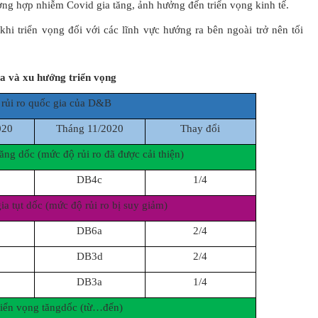
ờng hợp nhiễm Covid gia tăng, ảnh hưởng đến triển vọng kinh tế.
 khi triển vọng đối với các lĩnh vực hướng ra bên ngoài trở nên tối
ia và xu hướng triển vọng
 rủi ro quốc gia của D&B
020
Tháng 11/2020
Thay đổi
tăng dốc (mức độ rủi ro đã được cải thiện)
DB4c
1/4
ia tụt dốc (mức độ rủi ro bị suy giảm)
DB6a
2/4
DB3d
2/4
DB3a
1/4
iển vọng tăngdốc (từ…đến)