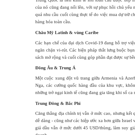
Trung Quốc là nền kinh tế lớn toàn cầu được xếp h
của nó cũng đang nổi lên, với sự phục hồi chủ yếu 
quá nhu cầu cuối cùng thực tế do việc mua dự trữ c
hàng hóa toàn cầu.
Châu Mỹ Latinh & vùng Caribe
Các hạn chế của đại dịch Covid-19 đang hỗ trợ việ
ngăn chặn vi-rút. Các biện pháp thắt lưng buộc bụn
sách mở rộng và cuối cùng góp phần đạt được sự bề
Đông Âu & Trung Á
Một cuộc xung đột vũ trang giữa Armenia và Azer
Nga, các cường quốc hàng đầu của khu vực, không
những trở ngại kinh tế cũng đang gia tăng khi số ca
Trung Đông & Bắc Phi
Căng thẳng địa chính trị vẫn ở mức cao, nhưng kết
dễ dàng - cũng như các hiệp ước xa hơn giữa Israel 
giá dầu vẫn ở mức dưới 45 USD/thùng, làm suy giả