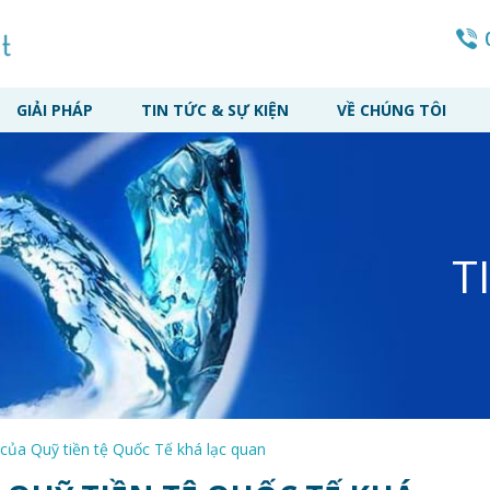
GIẢI PHÁP
TIN TỨC & SỰ KIỆN
VỀ CHÚNG TÔI
T
 của Quỹ tiền tệ Quốc Tế khá lạc quan