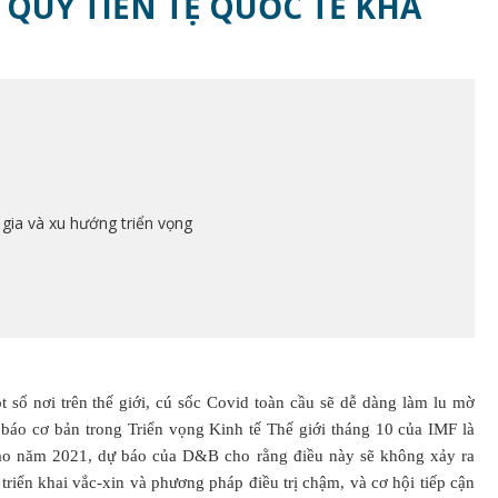
A QUỸ TIỀN TỆ QUỐC TẾ KHÁ
 gia và xu hướng triển vọng
 số nơi trên thế giới, cú sốc Covid toàn cầu sẽ dễ dàng làm lu mờ
báo cơ bản trong Triển vọng Kinh tế Thế giới tháng 10 của IMF là
h vào năm 2021, dự báo của D&B cho rằng điều này sẽ không xảy ra
 triển khai vắc-xin và phương pháp điều trị chậm, và cơ hội tiếp cận