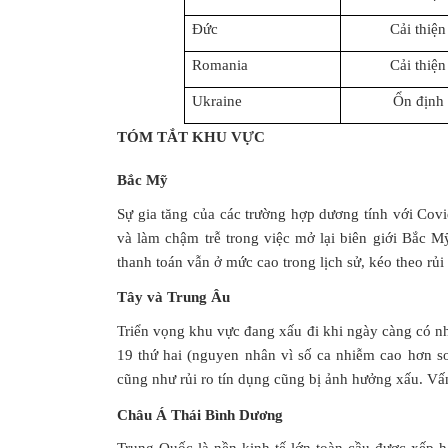
Đức
Cải thiện
Romania
Cải thiện
Ukraine
Ổn định
TÓM TẮT KHU VỰC
Bắc Mỹ
Sự gia tăng của các trường hợp dương tính với Cov
và làm chậm trễ trong việc mở lại biên giới Bắc M
thanh toán vẫn ở mức cao trong lịch sử, kéo theo rủ
Tây và Trung Âu
Triển vọng khu vực đang xấu đi khi ngày càng có nh
19 thứ hai (nguyen nhân vì số ca nhiễm cao hơn s
cũng như rủi ro tín dụng cũng bị ảnh hưởng xấu. Vấ
Châu Á Thái Bình Dương