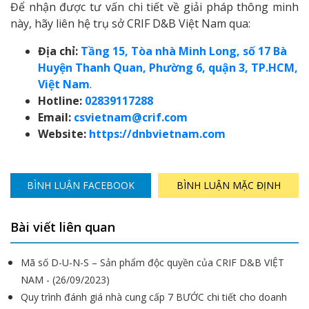
Để nhận được tư vấn chi tiết về giải pháp thông minh
này, hãy liên hệ trụ sở CRIF D&B Việt Nam qua:
Địa chỉ:
Tầng 15, Tòa nhà Minh Long, số 17 Bà
Huyện Thanh Quan, Phường 6, quận 3, TP.HCM,
Việt Nam
.
Hotline:
02839117288
Email:
csvietnam@crif.com
Website:
https://dnbvietnam.com
BÌNH LUẬN FACEBOOK
BÌNH LUẬN MẶC ĐỊNH
Bài viết liên quan
Mã số D-U-N-S – Sản phẩm độc quyền của CRIF D&B VIỆT
NAM - (26/09/2023)
Quy trình đánh giá nhà cung cấp 7 BƯỚC chi tiết cho doanh