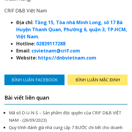
CRIF D&B Việt Nam
Địa chỉ:
Tầng 15, Tòa nhà Minh Long, số 17 Bà
Huyện Thanh Quan, Phường 6, quận 3, TP.HCM,
Việt Nam
.
Hotline:
02839117288
Email:
csvietnam@crif.com
Website:
https://dnbvietnam.com
BÌNH LUẬN FACEBOOK
BÌNH LUẬN MẶC ĐỊNH
Bài viết liên quan
Mã số D-U-N-S – Sản phẩm độc quyền của CRIF D&B VIỆT
NAM - (26/09/2023)
Quy trình đánh giá nhà cung cấp 7 BƯỚC chi tiết cho doanh