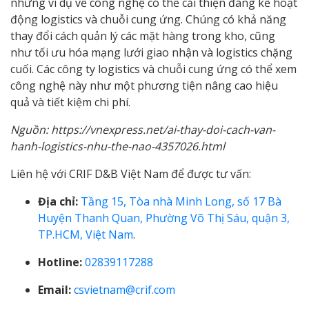
những ví dụ về công nghệ có thể cải thiện đáng kể hoạt
động logistics và chuỗi cung ứng. Chúng có khả năng
thay đổi cách quản lý các mặt hàng trong kho, cũng
như tối ưu hóa mạng lưới giao nhận và logistics chặng
cuối. Các công ty logistics và chuỗi cung ứng có thể xem
công nghệ này như một phương tiện nâng cao hiệu
quả và tiết kiệm chi phí.
Nguồn: https://vnexpress.net/ai-thay-doi-cach-van-
hanh-logistics-nhu-the-nao-4357026.html
Liên hệ với CRIF D&B Việt Nam để được tư vấn:
Địa chỉ:
Tầng 15, Tòa nhà Minh Long, số 17 Bà
Huyện Thanh Quan, Phường Võ Thị Sáu, quận 3,
TP.HCM, Việt Nam
.
Hotline:
02839117288
Email:
csvietnam@crif.com