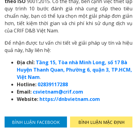
theo ISO
9001:2015. Có thể thấy, bên cạnh việc thiết lập
quy trình 10 bước đánh giá nhà cung cấp theo tiêu
chuẩn này, bạn có thể lựa chọn một giải pháp đơn giản
hơn, tiết kiệm thời gian và chi phí khi sử dụng dịch vụ
của CRIF D&B Việt Nam.
Để nhận được tư vấn chi tiết về giải pháp uy tín và hiệu
quả này, hãy liên hệ:
Địa chỉ:
Tầng 15, Tòa nhà Minh Long, số 17 Bà
Huyện Thanh Quan, Phường 6, quận 3, TP.HCM,
Việt Nam
.
Hotline:
02839117288
Email:
csvietnam@crif.com
Website:
https://dnbvietnam.com
BÌNH LUẬN FACEBOOK
BÌNH LUẬN MẶC ĐỊNH